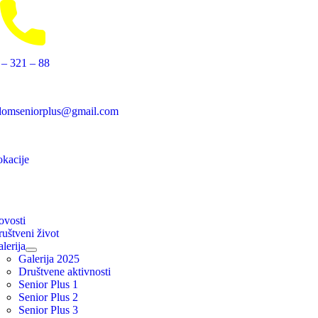
Skip
 – 321 – 88
to
content
idomseniorplus@gmail.com
ion
kacije
ion
ovosti
uštveni život
lerija
Galerija 2025
Društvene aktivnosti
Senior Plus 1
Senior Plus 2
Senior Plus 3