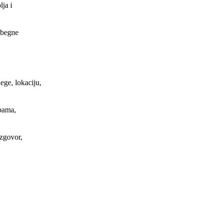
ja i
zbegne
ege, lokaciju,
bama,
azgovor,