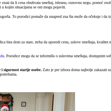
e znati da li cena obuhvata smeštaj, ishranu, osnovnu negu, pomoć osobl
i u kojim situacijama se oni mogu pojaviti.
 pogorša. To porodici pomaže da unapred zna šta može da očekuje i da i
ica bira dom za stare, treba da uporedi cenu, uslove smeštaja, kvalitet n
adu
. Porodice mogu da se informišu o uslovima smeštaja, dostupnim so
 sigurnost starije osobe.
Zato je pre izbora doma najbolje zakazati r
m potrebama.