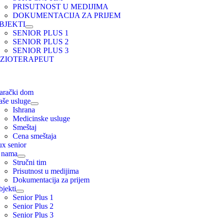
PRISUTNOST U MEDIJIMA
DOKUMENTACIJA ZA PRIJEM
BJEKTI
SENIOR PLUS 1
SENIOR PLUS 2
SENIOR PLUS 3
IZIOTERAPEUT
ion
arački dom
aše usluge
Ishrana
Medicinske usluge
Smeštaj
Cena smeštaja
x senior
 nama
Stručni tim
Prisutnost u medijima
Dokumentacija za prijem
jekti
Senior Plus 1
Senior Plus 2
Senior Plus 3