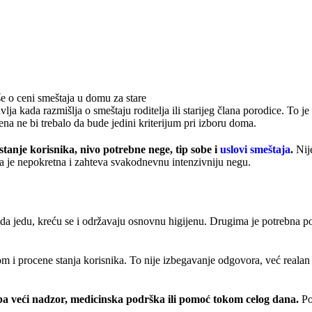
lja kada razmišlja o smeštaju roditelja ili starijeg člana porodice. To j
a ne bi trebalo da bude jedini kriterijum pri izboru doma.
stanje korisnika, nivo potrebne nege, tip sobe i
uslovi smeštaja
.
Nije
da je nepokretna i zahteva svakodnevnu intenzivniju negu.
 da jedu, kreću se i održavaju osnovnu higijenu. Drugima je potrebna p
 i procene stanja korisnika. To nije izbegavanje odgovora, već realan 
eba veći nadzor, medicinska podrška ili pomoć tokom celog dana.
Po