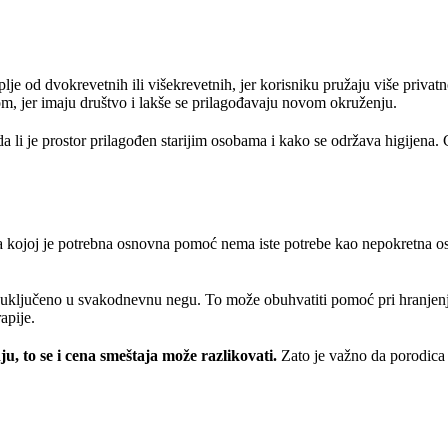
je od dvokrevetnih ili višekrevetnih, jer korisniku pružaju više privatn
om, jer imaju društvo i lakše se prilagođavaju novom okruženju.
 da li je prostor prilagođen starijim osobama i kako se održava higijena.
ba kojoj je potrebna osnovna pomoć nema iste potrebe kao nepokretna os
 uključeno u svakodnevnu negu. To može obuhvatiti pomoć pri hranjen
apije.
, to se i cena smeštaja može razlikovati.
Zato je važno da porodica