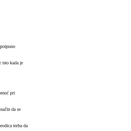
e potpuno
 isto kada je
omoć pri
način da se
rodica treba da