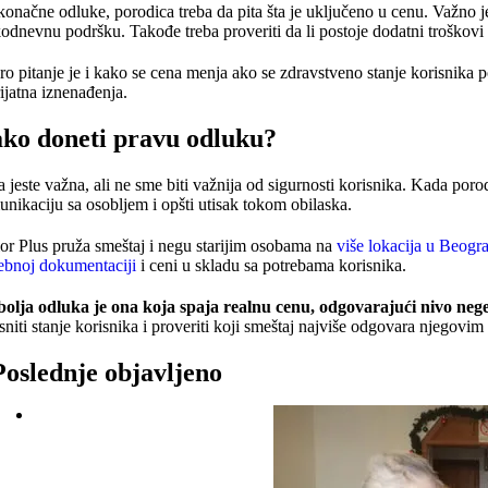
konačne odluke, porodica treba da pita šta je uključeno u cenu. Važno j
odnevnu podršku. Takođe treba proveriti da li postoje dodatni troškovi 
o pitanje je i kako se cena menja ako se zdravstveno stanje korisnika
ijatna iznenađenja.
ko doneti pravu odluku?
 jeste važna, ali ne sme biti važnija od sigurnosti korisnika. Kada porod
nikaciju sa osobljem i opšti utisak tokom obilaska.
or Plus pruža smeštaj i negu starijim osobama na
više lokacija u Beogr
ebnoj dokumentaciji
i ceni u skladu sa potrebama korisnika.
olja odluka je ona koja spaja realnu cenu, odgovarajući nivo nege i
sniti stanje korisnika i proveriti koji smeštaj najviše odgovara njegovi
Poslednje objavljeno