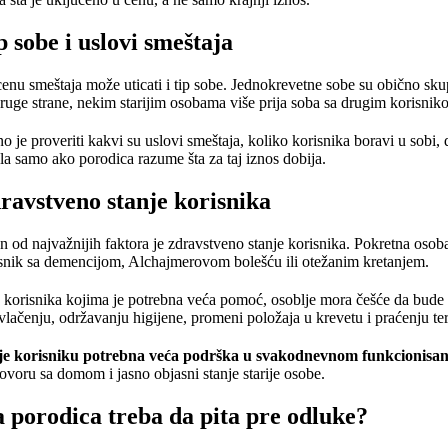
p sobe i uslovi smeštaja
enu smeštaja može uticati i tip sobe. Jednokrevetne sobe su obično skupl
ruge strane, nekim starijim osobama više prija soba sa drugim korisnik
o je proveriti kakvi su uslovi smeštaja, koliko korisnika boravi u sobi,
la samo ako porodica razume šta za taj iznos dobija.
ravstveno stanje korisnika
n od najvažnijih faktora je zdravstveno stanje korisnika. Pokretna oso
snik sa demencijom, Alchajmerovom bolešću ili otežanim kretanjem.
korisnika kojima je potrebna veća pomoć, osoblje mora češće da bude
vlačenju, održavanju higijene, promeni položaja u krevetu i praćenju ter
je korisniku potrebna veća podrška u svakodnevnom funkcionisanju
ovoru sa domom i jasno objasni stanje starije osobe.
a porodica treba da pita pre odluke?