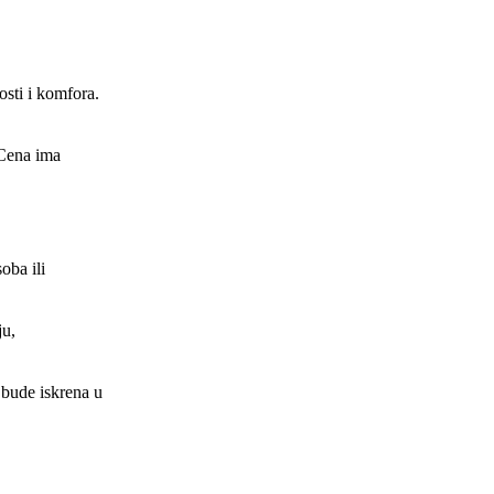
osti i komfora.
 Cena ima
oba ili
ju,
 bude iskrena u