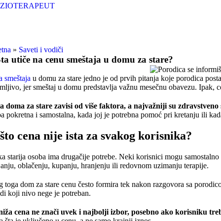
IZIOTERAPEUT
etna
»
Saveti i vodiči
ta utiče na cenu smeštaja u domu za stare?
 smeštaja
u domu za stare jedno je od prvih pitanja koje porodica postav
mljivo, jer smeštaj u domu predstavlja važnu mesečnu obavezu. Ipak, cen
 doma za stare zavisi od više faktora, a najvažniji su zdravstveno 
a pokretna i samostalna, kada joj je potrebna pomoć pri kretanju ili ka
što cena nije ista za svakog korisnika?
a starija osoba ima drugačije potrebe. Neki korisnici mogu samostalno
janju, oblačenju, kupanju, hranjenju ili redovnom uzimanju terapije.
 toga dom za stare cenu često formira tek nakon razgovora sa porodicom
di koji nivo nege je potreban.
iža cena ne znači uvek i najbolji izbor, posebno ako korisniku tr
a šta je uključeno u cenu, a ne samo krajnji iznos.