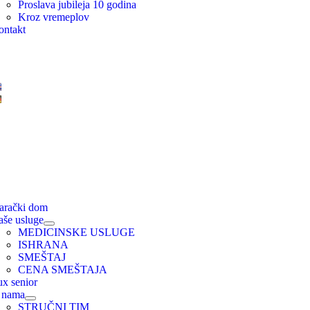
Proslava jubileja 10 godina
Kroz vremeplov
ontakt
ion
ion
arački dom
aše usluge
MEDICINSKE USLUGE
ISHRANA
SMEŠTAJ
CENA SMEŠTAJA
x senior
 nama
STRUČNI TIM