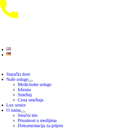
Skip
to
content
oggle
avigation
Starački dom
Naše usluge
Medicinske usluge
Ishrana
Smeštaj
Cena smeštaja
Lux senior
O nama
Stručni tim
Prisutnost u medijima
Dokumentacija za prijem