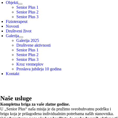
Objekti
Senior Plus 1
Senior Plus 2
Senior Plus 3
Fizioterapeut
Novosti
Društveni život
Galerija
Galerija 2025
Društvene aktivnosti
Senior Plus 1
Senior Plus 2
Senior Plus 3
Kroz vremeplov
Proslava jubileja 10 godina
Kontakt
Naše usluge
Kompletna briga za vaše zlatne godine.
U „Senior Plus“ naša misija je da pružimo sveobuhvatnu podršku i
brigu koja je prilagođena individualnim potrebama naših stanovnika.