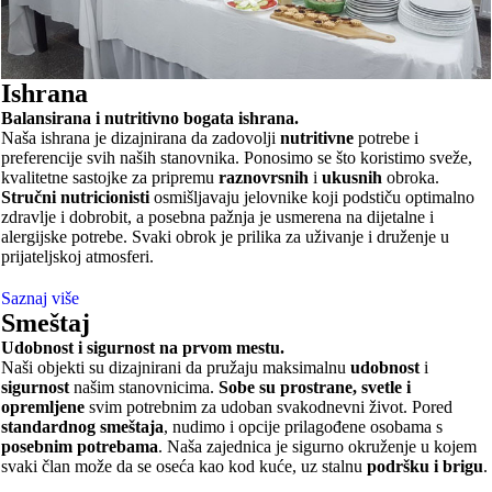
Ishrana
Balansirana i nutritivno bogata ishrana.
Naša ishrana je dizajnirana da zadovolji
nutritivne
potrebe i
preferencije svih naših stanovnika. Ponosimo se što koristimo sveže,
kvalitetne sastojke za pripremu
raznovrsnih
i
ukusnih
obroka.
Stručni nutricionisti
osmišljavaju jelovnike koji podstiču optimalno
zdravlje i dobrobit, a posebna pažnja je usmerena na dijetalne i
alergijske potrebe. Svaki obrok je prilika za uživanje i druženje u
prijateljskoj atmosferi.
Saznaj više
Smeštaj
Udobnost i sigurnost na prvom mestu.
Naši objekti su dizajnirani da pružaju maksimalnu
udobnost
i
sigurnost
našim stanovnicima.
Sobe su prostrane, svetle i
opremljene
svim potrebnim za udoban svakodnevni život. Pored
standardnog smeštaja
, nudimo i opcije prilagođene osobama s
posebnim potrebama
. Naša zajednica je sigurno okruženje u kojem
svaki član može da se oseća kao kod kuće, uz stalnu
podršku i brigu
.