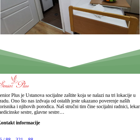
enior Plus je Ustanova socijalne zaštite koja se nalazi na tri lokacije u
radu. Ono što nas izdvaja od ostalih jeste ukazano poverenje naših
orisnika i njihovih porodica. Naš stručni tim čine socijalni radnici, lekar
edicinske sestre, glavne sestre…
ontakt informacije
6 / 88 – 321 – 88