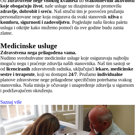
Od
zdravstvene nege visokog kvaliteta
do
svakodnevnih aktivnosti
koje obogaćuju život
, naše usluge su dizajnirane da promovišu
zdravlje, dobrobit i sreću
. Naš stručni tim je posvećen pružanju
personalizovane nege koja osigurava da svaki stanovnik
uživa
u
komforu, sigurnosti i zadovoljstvu
. Pogledajte našu široku paletu
usluga i otkrijte kako možemo pomoći da ove godine budu zaista
zlatne.
Medicinske usluge
Zdravstvena nega prilagođena vama.
Nudimo sveobuhvatne medicinske usluge koje osiguravaju najbolju
moguću negu i praćenje zdravlja naših stanovnika. Naš tim sastoji se
od
licenciranih
zdravstvenih radnika, uključujući
lekare, medicinske
sestre i terapeute
, koji su dostupni
24/7
. Pružamo
individualne
planove zdravstvene nege prilagođene specifičnim potrebama svakog
stanovnika. Naša misija je očuvanje i unapređenje zdravlja u sigurnom
i podržavajućem okruženju.
Saznaj više