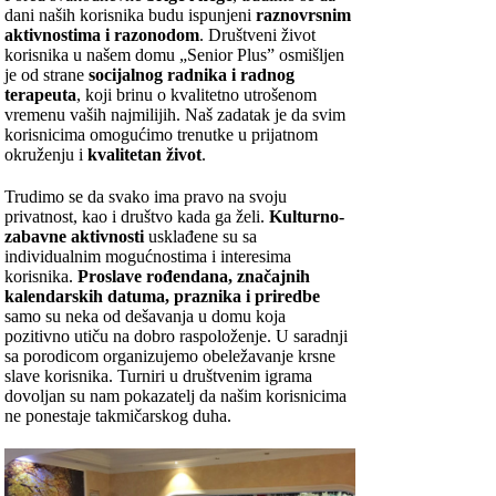
dani naših korisnika budu ispunjeni
raznovrsnim
aktivnostima i razonodom
. Društveni život
korisnika u našem domu „Senior Plus” osmišljen
je od strane
socijalnog radnika i radnog
terapeuta
, koji brinu o kvalitetno utrošenom
vremenu vaših najmilijih. Naš zadatak je da svim
korisnicima omogućimo trenutke u prijatnom
okruženju i
kvalitetan život
.
Trudimo se da svako ima pravo na svoju
privatnost, kao i društvo kada ga želi.
Kulturno-
zabavne aktivnosti
usklađene su sa
individualnim mogućnostima i interesima
korisnika.
Proslave rođendana, značajnih
kalendarskih datuma, praznika i priredbe
samo su neka od dešavanja u domu koja
pozitivno utiču na dobro raspoloženje. U saradnji
sa porodicom organizujemo obeležavanje krsne
slave korisnika. Turniri u društvenim igrama
dovoljan su nam pokazatelj da našim korisnicima
ne ponestaje takmičarskog duha.