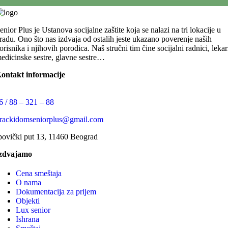
enior Plus je Ustanova socijalne zaštite koja se nalazi na tri lokacije u
radu. Ono što nas izdvaja od ostalih jeste ukazano poverenje naših
orisnika i njihovih porodica. Naš stručni tim čine socijalni radnici, lekar
edicinske sestre, glavne sestre…
ontakt informacije
6 / 88 – 321 – 88
arackidomseniorplus@gmail.com
povički put 13, 11460 Beograd
zdvajamo
Cena smeštaja
O nama
Dokumentacija za prijem
Objekti
Lux senior
Ishrana