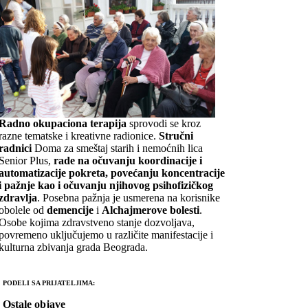
Radno okupaciona terapija
sprovodi se kroz
razne tematske i kreativne radionice.
Stručni
radnici
Doma za smeštaj starih i nemoćnih lica
Senior Plus,
rade na očuvanju koordinacije i
automatizacije pokreta, povećanju koncentracije
i pažnje kao i očuvanju njihovog psihofizičkog
zdravlja
. Posebna pažnja je usmerena na korisnike
obolele od
demencije
i
Alchajmerove bolesti
.
Osobe kojima zdravstveno stanje dozvoljava,
povremeno uključujemo u različite manifestacije i
kulturna zbivanja grada Beograda.
PODELI SA PRIJATELJIMA:
Ostale objave