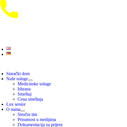
Skip
to
content
oggle
avigation
Starački dom
Naše usluge
Medicinske usluge
Ishrana
Smeštaj
Cena smeštaja
Lux senior
O nama
Stručni tim
Prisutnost u medijima
Dokumentacija za prijem