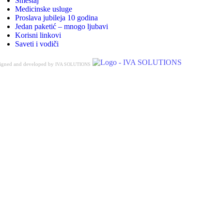
Smeštaj
Medicinske usluge
Proslava jubileja 10 godina
Jedan paketić – mnogo ljubavi
Korisni linkovi
Saveti i vodiči
igned and developed by
IVA SOLUTIONS
Go
to
Top