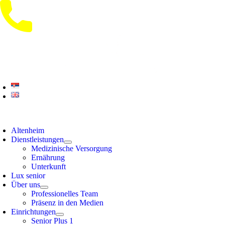
Skip
to
content
oggle
avigation
Altenheim
Dienstleistungen
Medizinische Versorgung
Ernährung
Unterkunft
Lux senior
Über uns
Professionelles Team
Präsenz in den Medien
Einrichtungen
Senior Plus 1