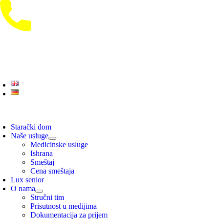
Skip
to
content
oggle
avigation
Starački dom
Naše usluge
Medicinske usluge
Ishrana
Smeštaj
Cena smeštaja
Lux senior
O nama
Stručni tim
Prisutnost u medijima
Dokumentacija za prijem