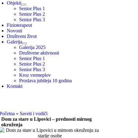
Objekti
Senior Plus 1
Senior Plus 2
Senior Plus 3
Fizioterapeut
Novosti
Društveni život
Galerija
Galerija 2025
Društvene aktivnosti
Senior Plus 1
Senior Plus 2
Senior Plus 3
Kroz vremeplov
Proslava jubileja 10 godina
Kontakt
Početna
»
Saveti i vodiči
Dom za stare u Lipovici – prednosti mirnog
okruženja