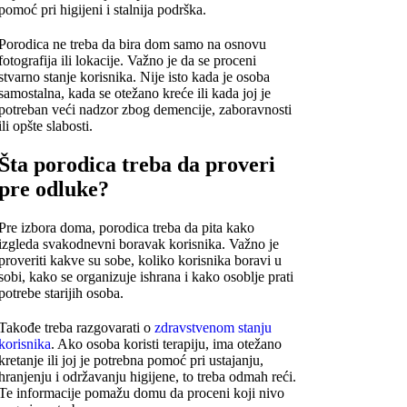
pomoć pri higijeni i stalnija podrška.
Porodica ne treba da bira dom samo na osnovu
fotografija ili lokacije. Važno je da se proceni
stvarno stanje korisnika. Nije isto kada je osoba
samostalna, kada se otežano kreće ili kada joj je
potreban veći nadzor zbog demencije, zaboravnosti
ili opšte slabosti.
Šta porodica treba da proveri
pre odluke?
Pre izbora doma, porodica treba da pita kako
izgleda svakodnevni boravak korisnika. Važno je
proveriti kakve su sobe, koliko korisnika boravi u
sobi, kako se organizuje ishrana i kako osoblje prati
potrebe starijih osoba.
Takođe treba razgovarati o
zdravstvenom stanju
korisnika
. Ako osoba koristi terapiju, ima otežano
kretanje ili joj je potrebna pomoć pri ustajanju,
hranjenju i održavanju higijene, to treba odmah reći.
Te informacije pomažu domu da proceni koji nivo