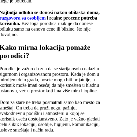
nege je potreban.
Najbolja odluka se donosi nakon obilaska doma,
razgovora sa osobljem
i realne procene potreba
korisnika.
Bez toga porodica rizikuje da donese
odluku samo na osnovu cene ili blizine, što nije
dovoljno.
Kako mirna lokacija pomaže
porodici?
Porodici je važno da zna da se starija osoba nalazi u
sigurnom i organizovanom prostoru. Kada je dom u
mirnijem delu grada, posete mogu biti prijatnije, a
korisnik može imati osećaj da nije smešten u hladnu
ustanovu, već u prostor koji ima više mira i topline.
Dom za stare ne treba posmatrati samo kao mesto za
smeštaj. On treba da pruži negu, pažnju,
svakodnevnu podršku i atmosferu u kojoj se
korisnik oseća dostojanstveno. Zato je važno gledati
celu sliku: lokaciju, osoblje, higijenu, komunikaciju,
uslove smeštaja i način rada.