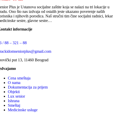
enior Plus je Ustanova socijalne zaštite koja se nalazi na tri lokacije u
radu. Ono što nas izdvaja od ostalih jeste ukazano poverenje naših
orisnika i njihovih porodica. Naš stručni tim čine socijalni radnici, lekar
edicinske sestre, glavne sestre…
ontakt informacije
6 / 88 – 321 – 88
arackidomseniorplus@gmail.com
povički put 13, 11460 Beograd
zdvajamo
Cena smeštaja
O nama
Dokumentacija za prijem
Objekti
Lux senior
Ishrana
Smeštaj
Medicinske usluge