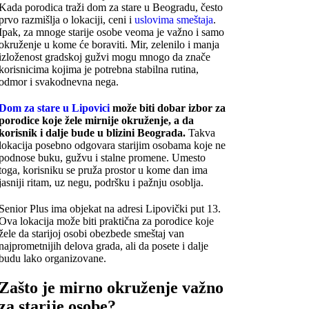
Kada porodica traži dom za stare u Beogradu, često
prvo razmišlja o lokaciji, ceni i
uslovima smeštaja
.
Ipak, za mnoge starije osobe veoma je važno i samo
okruženje u kome će boraviti. Mir, zelenilo i manja
izloženost gradskoj gužvi mogu mnogo da znače
korisnicima kojima je potrebna stabilna rutina,
odmor i svakodnevna nega.
Dom za stare u Lipovici
može biti dobar izbor za
porodice koje žele mirnije okruženje, a da
korisnik i dalje bude u blizini Beograda.
Takva
lokacija posebno odgovara starijim osobama koje ne
podnose buku, gužvu i stalne promene. Umesto
toga, korisniku se pruža prostor u kome dan ima
jasniji ritam, uz negu, podršku i pažnju osoblja.
Senior Plus ima objekat na adresi Lipovički put 13.
Ova lokacija može biti praktična za porodice koje
žele da starijoj osobi obezbede smeštaj van
najprometnijih delova grada, ali da posete i dalje
budu lako organizovane.
Zašto je mirno okruženje važno
za starije osobe?