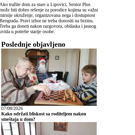
Ako tražite dom za stare u Lipovici, Senior Plus
može biti dobro rešenje za porodice kojima su važni
mirnije okruženje, organizovana nega i dostupnost
Beograda. Pravi izbor ne treba donositi na brzinu.
Treba ga doneti nakon razgovora, obilaska i jasnog
uvida u potrebe starije osobe.
Poslednje objavljeno
07/08/2026
Kako održati bliskost sa roditeljem nakon
smeštaja u dom?