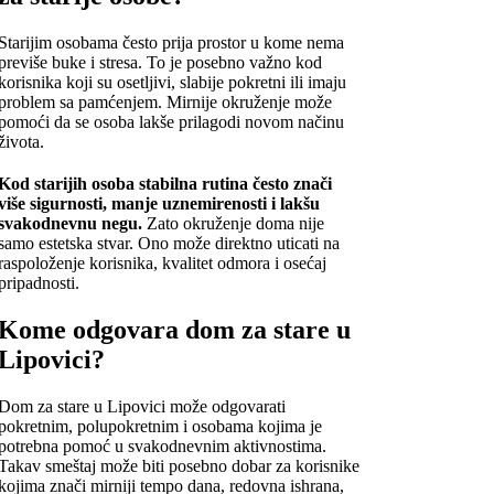
Starijim osobama često prija prostor u kome nema
previše buke i stresa. To je posebno važno kod
korisnika koji su osetljivi, slabije pokretni ili imaju
problem sa pamćenjem. Mirnije okruženje može
pomoći da se osoba lakše prilagodi novom načinu
života.
Kod starijih osoba stabilna rutina često znači
više sigurnosti, manje uznemirenosti i lakšu
svakodnevnu negu.
Zato okruženje doma nije
samo estetska stvar. Ono može direktno uticati na
raspoloženje korisnika, kvalitet odmora i osećaj
pripadnosti.
Kome odgovara dom za stare u
Lipovici?
Dom za stare u Lipovici može odgovarati
pokretnim, polupokretnim i osobama kojima je
potrebna pomoć u svakodnevnim aktivnostima.
Takav smeštaj može biti posebno dobar za korisnike
kojima znači mirniji tempo dana, redovna ishrana,