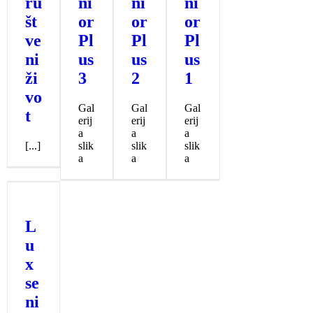
ru
ni
ni
ni
št
or
or
or
ve
Pl
Pl
Pl
ni
us
us
us
ži
3
2
1
vo
Gal
Gal
Gal
t
erij
erij
erij
a
a
a
[...]
slik
slik
slik
a
a
a
L
u
x
se
ni