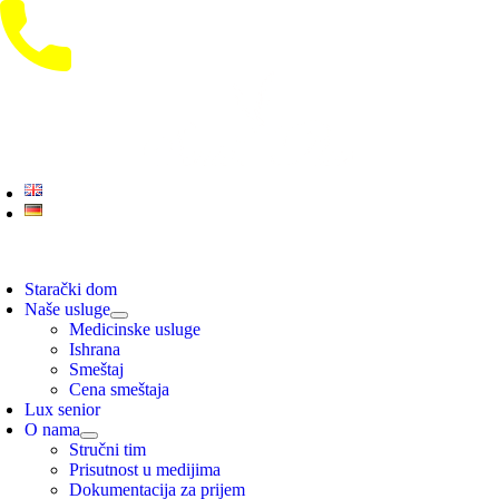
Skip
to
content
oggle
avigation
Starački dom
Naše usluge
Medicinske usluge
Ishrana
Smeštaj
Cena smeštaja
Lux senior
O nama
Stručni tim
Prisutnost u medijima
Dokumentacija za prijem