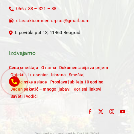
066 / 88 – 321 – 88
starackidomseniorplus@gmail.com
Lipovički put 13, 11460 Beograd
Izdvajamo
Cena smeštaja
O nama
Dokumentacija za prijem
Objekti
Lux senior
Ishrana
Smeštaj
Medicinske usluge
Proslava jubileja 10 godina
Jedan paketić – mnogo ljubavi
Korisni linkovi
Saveti i vodiči
Designed and developed by
IVA SOLUTIONS